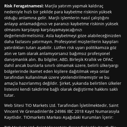
Risk Feragatnamesi
:
Marjla yatırım yapmak kaldıraç
nedeniyle hızlı bir şekilde para kaybetme riskinin yüksek
olduğu anlamına gelir. Marjlı işlemlerin nasıl çalıştığını
anlayıp anlamadığınızı ve paranızı kaybetme riskinin yüksek
olmasını karşılayıp karşılayamayacağınızı
değerlendirmelisiniz. Asla kaybetmeyi göze alabileceğinizden
daha fazlasını yatırmayın. Profesyonel müşterilerin kayıpları
yatırdıkları tutarı aşabilir. Lütfen risk uyarı politikamıza göz
atın ve tam olarak anlamıyorsanız bağımsız profesyonel
danışmanlık alın. Bu bilgiler, ABD, Birleşik Krallık ve OFAC
dahil ancak bunlarla sınırlı olmamak üzere, belirli ülke/yargı
bölgelerinde ikamet eden kişilere dağıtılmak veya onlar
tarafından kullanılmak üzere yönlendirilmemiştir ve bu
amaçla hazırlanmış değildir. Şirket, yukarıda belirtilen ülkeler
listesini kendi takdirine bağlı olarak değiştirme hakkını saklı
tutar.
Web Sitesi TIO Markets Ltd. Tarafından İşletilmektedir, Saint
Vincent Ve Grenadinler’de 24986 IBC 2018 Kayıt Numarasıyla
Kayıtlıdır. TIOmarkets Markası Aşağıdaki Kurumları İçerir: