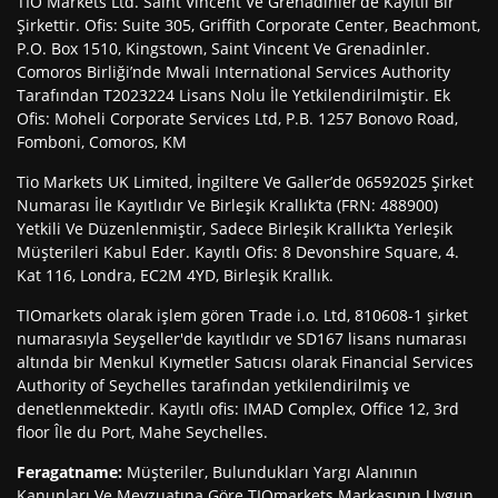
TIO Markets Ltd. Saint Vincent Ve Grenadinler’de Kayıtlı Bir
Şirkettir. Ofis: Suite 305, Griffith Corporate Center, Beachmont,
P.O. Box 1510, Kingstown, Saint Vincent Ve Grenadinler.
Comoros Birliği’nde Mwali International Services Authority
Tarafından T2023224 Lisans Nolu İle Yetkilendirilmiştir. Ek
Ofis: Moheli Corporate Services Ltd, P.B. 1257 Bonovo Road,
Fomboni, Comoros, KM
Tio Markets UK Limited, İngiltere Ve Galler’de 06592025 Şirket
Numarası İle Kayıtlıdır Ve Birleşik Krallık’ta (FRN: 488900)
Yetkili Ve Düzenlenmiştir, Sadece Birleşik Krallık’ta Yerleşik
Müşterileri Kabul Eder. Kayıtlı Ofis: 8 Devonshire Square, 4.
Kat 116, Londra, EC2M 4YD, Birleşik Krallık.
TIOmarkets olarak işlem gören Trade i.o. Ltd, 810608-1 şirket
numarasıyla Seyşeller'de kayıtlıdır ve SD167 lisans numarası
altında bir Menkul Kıymetler Satıcısı olarak Financial Services
Authority of Seychelles tarafından yetkilendirilmiş ve
denetlenmektedir. Kayıtlı ofis: IMAD Complex, Office 12, 3rd
floor Île du Port, Mahe Seychelles.
Feragatname
:
Müşteriler, Bulundukları Yargı Alanının
Kanunları Ve Mevzuatına Göre TIOmarkets Markasının Uygun