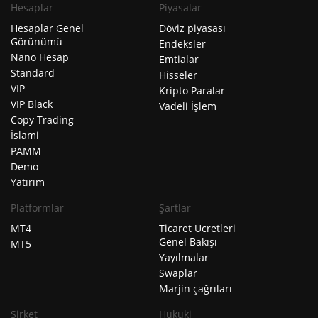
Hesaplar
Piyasalar
Hesaplar Genel
Döviz piyasası
Görünümü
Endeksler
Nano Hesap
Emtialar
Standard
Hisseler
VIP
Kripto Paralar
VIP Black
Vadeli İşlem
Copy Trading
İslami
PAMM
Demo
Yatırım
Platformlar
Şartlar
MT4
Ticaret Ücretleri
Genel Bakışı
MT5
Yayılmalar
Swaplar
Marjin çağrıları
Şirket
Hukuki