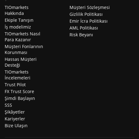
TIOmarkets
Müşteri Sözleşmesi
Hakkında
Gizlilik Politikası
Ekiple Tanışın
Emir İcra Politikası
İş modelimiz
AML Politikası
TIOmarkets Nasıl
Risk Beyanı
Para Kazanır
Müşteri Fonlarının
Korunması
Hassas Müşteri
Desteği
TIOmarkets
İncelemeleri
Trust Pilot
FX Trust Score
Şimdi Başlayın
SSS
Şikâyetler
Kariyerler
Bize Ulaşın